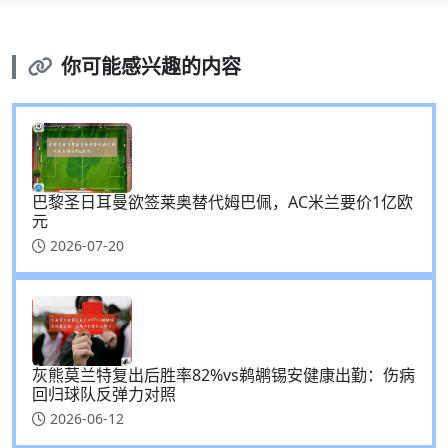
你可能感兴趣的内容
巴黎圣日耳曼欲签莱奥替代姆巴佩，AC米兰要价1亿欧
元
2026-07-20
灰熊莫兰特复出后胜率82%vs鹈鹕锡安健康出勤：伤病
回归球队反弹力对照
2026-06-12