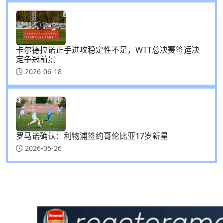
卡尔德拉诺正手进攻稳定性不足，WTT总决赛签运决
定争冠前景
2026-06-18
罗马诺确认：利物浦签约哥伦比亚17岁新星
2026-05-26