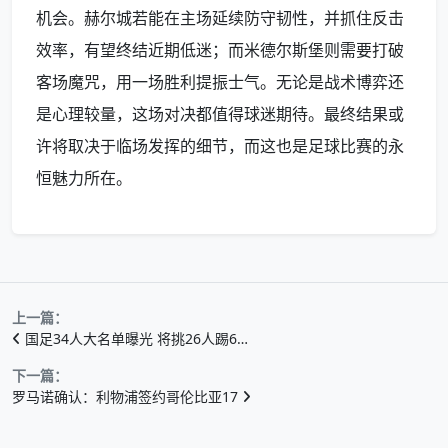
机会。赫尔城若能在主场延续防守韧性，并抓住反击
效率，有望终结近期低迷；而米德尔斯堡则需要打破
客场魔咒，用一场胜利提振士气。无论是战术博弈还
是心理较量，这场对决都值得球迷期待。最终结果或
许将取决于临场发挥的细节，而这也是足球比赛的永
恒魅力所在。
上一篇：
国足34人大名单曝光 将挑26人踢6…
下一篇：
罗马诺确认：利物浦签约哥伦比亚17