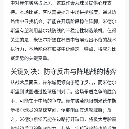
中对赫尔城略占上风，这或许会为球员提供心理支
持。本场比赛，客队需要提升中场拼抢强度，通过边
路传中寻找机会。若能在开场阶段稳住阵脚，米德尔
斯堡有望利用赫尔城防线的不稳定性制造杀机。值得
关注的是，米德尔斯堡在杯赛中曾展现出不俗的战术
执行力，本场能否在联赛中延续这一特点，将成为比
赛走势的关键变量。
关键对决：防守反击与阵地战的博弈
从战术层面看，赫尔城更倾向于稳守反击，而米德尔
斯堡则试图通过控球压制对手。这场矛盾之争的胜负
手，可能在于中场的争夺。赫尔城若能限制米德尔斯
堡核心球员的拿球空间，便能削弱其进攻威胁；反
之，米德尔斯堡若能在边路打开缺口，将极大考验赫
尔城边后卫的防守能力。此外，定位球攻防也将成为