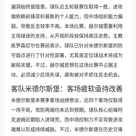
漏洞始终是隐患。球队近五轮联赛仅取得一胜，进攻
端依赖前锋菲利普斯的个人能力，但中场组织能力偏
弱，导致反击效率不高。本场比赛，赫尔城需要利用
主场球迷的支持，从开局阶段就保持高压态势。主教
练罗森尼尔在赛前表示，球队已针对米德尔斯堡的防
守弱点进行了针对性部署，尤其是定位球战术将成为
破局关键。不过，赫尔城若想在这场比赛中占据主
动，必须减少后场失误，避免被对手抓住反击机会。
客队米德尔斯堡：客场疲软亟待改善
米德尔斯堡本赛季客场战绩惨淡，近四个客场仅取得
一场平局，攻防两端均未达到预期。球队核心前锋阿
克波姆近期陷入进球荒，而中场控制力不足导致进攻
端难以形成持续威胁。不过，米德尔斯堡在历史交锋